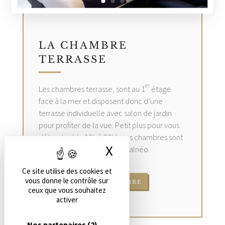
LA CHAMBRE
TERRASSE
er
Les chambres terrasse, sont au 1
étage
face à la mer et disposent donc d’une
terrasse individuelle avec salon de jardin
pour profiter de la vue. Petit plus pour vous
détendre (de 10h à 20h), ces chambres sont
X
Masquer le bandea
équipées d’une baignoire balnéo.
Ce site utilise des cookies et
vous donne le contrôle sur
RÉSERVER UNE CHAMBRE
ceux que vous souhaitez
activer
Nos partenaires
(2)